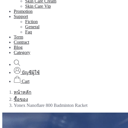
Skin Care Cream
Skin Care Vip
Promotion
Support
Fiction
General
Faq
Term
Contract
Blog
Category
บัญชีผู้ใช้
Cart
หน้าหลัก
ซื้อของ
Yonex Nanoflare 800 Badminton Racket