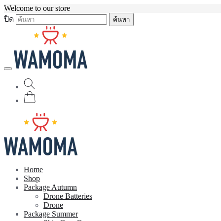
Welcome to our store
ปิด
ค้นหา
Home
Shop
Package Autumn
Drone Batteries
Drone
Package Summer